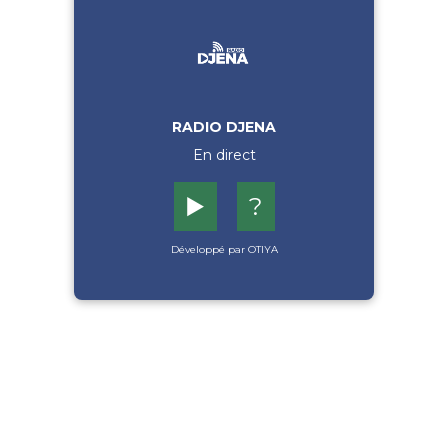
RADIO DJENA
En direct
▶️
?
Développé par OTIYA