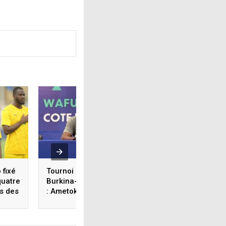
 fixé
Tournoi UFOA-B U20/
Tournoi UFOA-B U2
quatre
Burkina-Faso 3- 1 Togo
Togo battu d’entré
s des
: Ametokodo Messan
nourrit des regrets