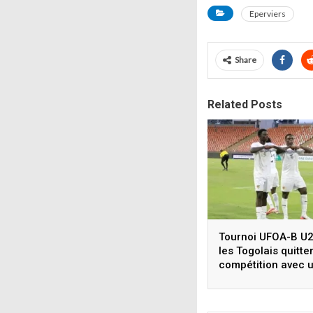
Eperviers
Share
Related Posts
Tournoi UFOA-B U2
les Togolais quitten
compétition avec 
nul, découvrez les
résultats du Togo
depuis 2022