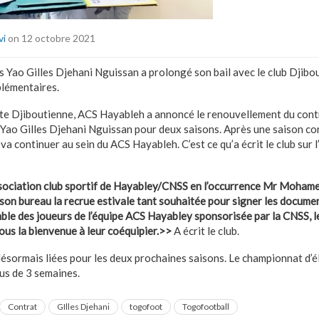
vi
on 12 octobre 2021
is Yao Gilles Djehani Nguissan a prolongé son bail avec le club Djib
plémentaires.
élite Djiboutienne, ACS Hayableh a annoncé le renouvellement du cont
 Yao Gilles Djehani Nguissan pour deux saisons. Après une saison con
 continuer au sein du ACS Hayableh. C’est ce qu’a écrit le club sur l
ssociation club sportif de Hayabley/CNSS en l’occurrence Mr Mohamed
on bureau la recrue estivale tant souhaitée pour signer les documen
mble des joueurs de l’équipe ACS Hayabley sponsorisée par la CNSS, le
ous la bienvenue à leur coéquipier.>>
A écrit le club.
désormais liées pour les deux prochaines saisons. Le championnat d’él
us de 3 semaines.
Contrat
GIlles Djehani
togofoot
Togofootball