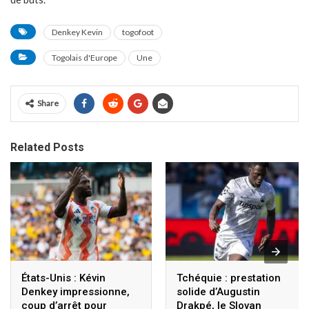
Denkey Kevin
togofoot
Togolais d'Europe
Une
Share
Related Posts
États-Unis : Kévin
Tchéquie : prestation
Denkey impressionne,
solide d’Augustin
coup d’arrêt pour
Drakpé, le Slovan