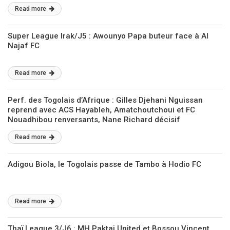
Read more
Super League Irak/J5 : Awounyo Papa buteur face à Al
Najaf FC
Read more
Perf. des Togolais d’Afrique : Gilles Djehani Nguissan
reprend avec ACS Hayableh, Amatchoutchoui et FC
Nouadhibou renversants, Nane Richard décisif
Read more
Adigou Biola, le Togolais passe de Tambo à Hodio FC
Read more
Thaï League 3/J6 : MH Paktai United et Bossou Vincent