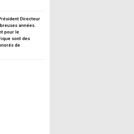
Président Directeur
mbreuses années.
t pour le
rique sont des
onorés de