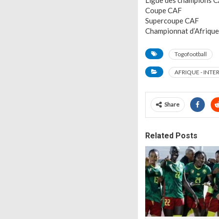
Ligue des champions 
Coupe CAF
Supercoupe CAF
Championnat d’Afrique
Togofootball
AFRIQUE - INT
Share
Related Posts