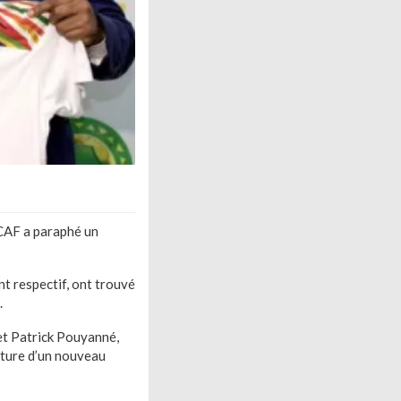
 CAF a paraphé un
nt respectif, ont trouvé
.
 et Patrick Pouyanné,
ature d’un nouveau