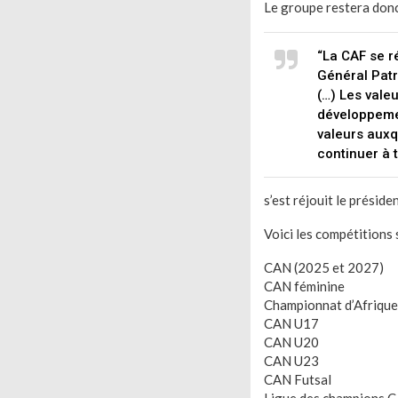
Le groupe restera donc
“La CAF se r
Général Patr
(…) Les vale
développeme
valeurs auxq
continuer à 
s’est réjouit le préside
Voici les compétitions
CAN (2025 et 2027)
CAN féminine
Championnat d’Afrique
CAN U17
CAN U20
CAN U23
CAN Futsal