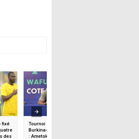
 fixé
Tournoi UFOA-B U20/
Tournoi UFOA-B U2
quatre
Burkina-Faso 3- 1 Togo
Togo battu d’entré
s des
: Ametokodo Messan