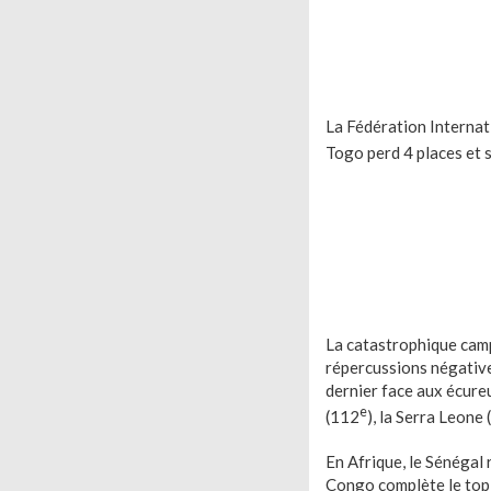
La Fédération Internati
Togo perd 4 places et 
La catastrophique camp
répercussions négatives
dernier face aux écureu
e
(112
), la Serra Leone
En Afrique, le Sénégal
Congo complète le top 