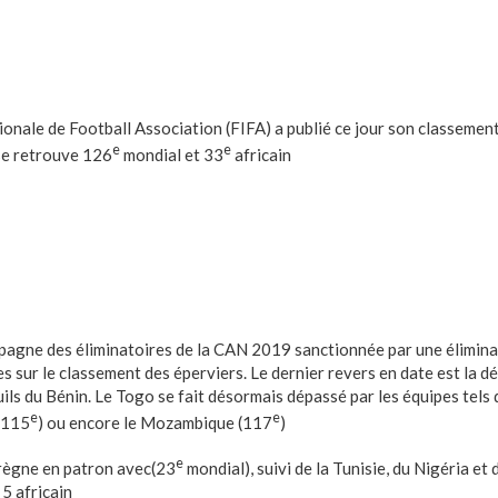
onale de Football Association (FIFA) a publié ce jour son classement 
e
e
se retrouve 126
mondial et 33
africain
agne des éliminatoires de la CAN 2019 sanctionnée par une élimina
 sur le classement des éperviers. Le dernier revers en date est la d
ils du Bénin. Le Togo se fait désormais dépassé par les équipes tels
e
e
 (115
) ou encore le Mozambique (117
)
e
 règne en patron avec(23
mondial), suivi de la Tunisie, du Nigéria e
5 africain