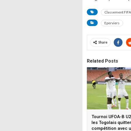
Classement FIFA
Eperviers
Share
Related Posts
Tournoi UFOA-B U2
les Togolais quitten
compétition avec 