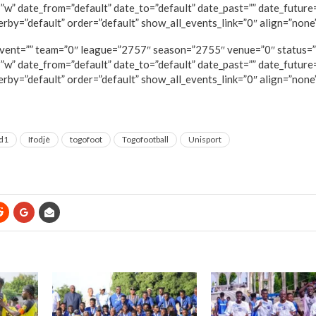
”w” date_from=”default” date_to=”default” date_past=”” date_future=
rby=”default” order=”default” show_all_events_link=”0″ align=”none
 event=”” team=”0″ league=”2757″ season=”2755″ venue=”0″ status=”
”w” date_from=”default” date_to=”default” date_past=”” date_future=
rby=”default” order=”default” show_all_events_link=”0″ align=”none
d1
Ifodjè
togofoot
Togofootball
Unisport