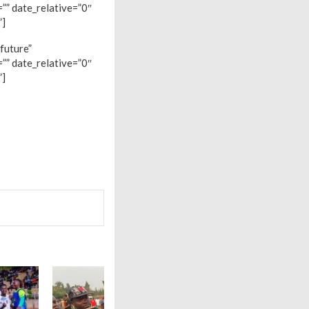
”” date_relative=”0″
”]
future”
”” date_relative=”0″
”]