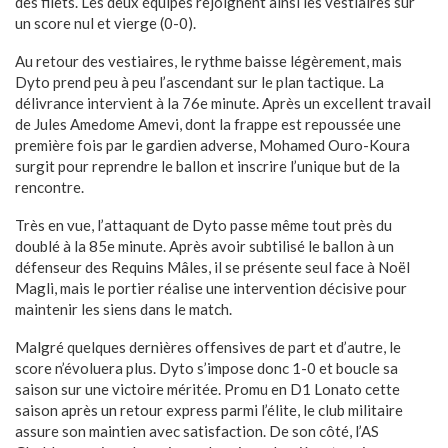
des filets. Les deux équipes rejoignent ainsi les vestiaires sur
un score nul et vierge (0-0).
Au retour des vestiaires, le rythme baisse légèrement, mais
Dyto prend peu à peu l’ascendant sur le plan tactique. La
délivrance intervient à la 76e minute. Après un excellent travail
de Jules Amedome Amevi, dont la frappe est repoussée une
première fois par le gardien adverse, Mohamed Ouro-Koura
surgit pour reprendre le ballon et inscrire l’unique but de la
rencontre.
Très en vue, l’attaquant de Dyto passe même tout près du
doublé à la 85e minute. Après avoir subtilisé le ballon à un
défenseur des Requins Mâles, il se présente seul face à Noël
Magli, mais le portier réalise une intervention décisive pour
maintenir les siens dans le match.
Malgré quelques dernières offensives de part et d’autre, le
score n’évoluera plus. Dyto s’impose donc 1-0 et boucle sa
saison sur une victoire méritée. Promu en D1 Lonato cette
saison après un retour express parmi l’élite, le club militaire
assure son maintien avec satisfaction. De son côté, l’AS