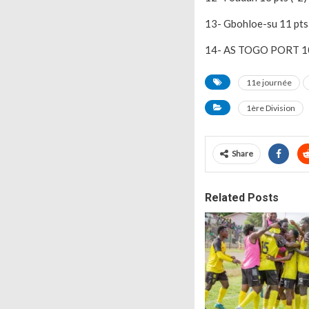
13- Gbohloe-su 11 pts 
14- AS TOGO PORT 10 
11e journée
1ère Division
Share
Related Posts