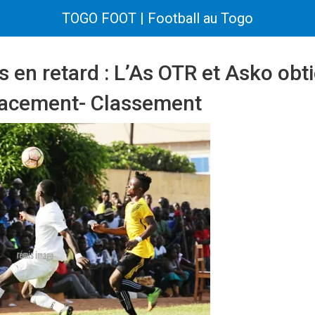
TOGO FOOT | Football au Togo
en retard : L’As OTR et Asko obti
lacement- Classement