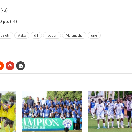
(-3)
pts (-4)
as otr
Asko
d1
foadan
Maranatha
une