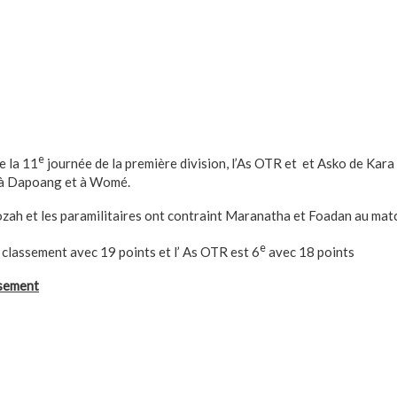
e
e la 11
journée de la première division, l’As OTR et et Asko de Kara
 à Dapoang et à Womé.
zah et les paramilitaires ont contraint Maranatha et Foadan au matc
e
classement avec 19 points et l’ As OTR est 6
avec 18 points
ssement