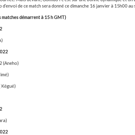
up d’envoi de ce match sera donné ce dimanche 16 janvier à 15h00 au 
es matches démarrent à 15 h GMT)
2
A)
2022
2 (Aneho)
limé)
( Kégué)
2
ara)
2022