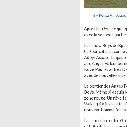
By
Perez Amouzou
Après la trêve de quel
avec la seconde partie.
Les show Boys de Kpalim
0. Pour cette seconde p
Adoyi Asbate. L’équipe
aux Anges Fc leur perme
Kove Paul et autres Da
avec de nouvelles inte
Le portier des Anges F
Boys. Même si depuis le
zone rouge. Un réveil s
Wakil qui a juste jeté 
nouveau homme fort sur
La rencontre entre Gomi
défaite de la première