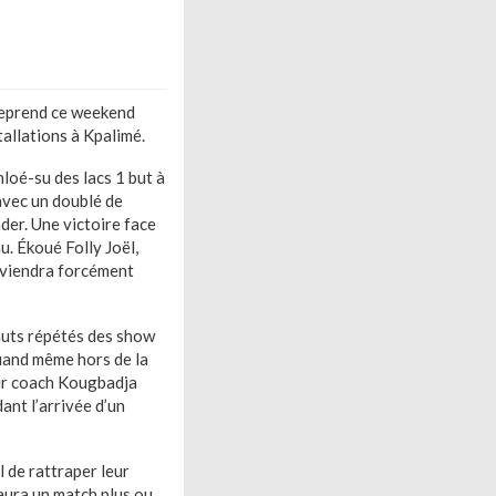
 reprend ce weekend
tallations à Kpalimé.
loé-su des lacs 1 but à
 avec un doublé de
der. Une victoire face
u. Ékoué Folly Joël,
reviendra forcément
auts répétés des show
 quand même hors de la
leur coach Kougbadja
ant l’arrivée d’un
 de rattraper leur
aura un match plus ou