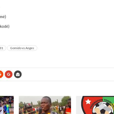
)
amé)
okodé)
d1
Gomido vs Anges