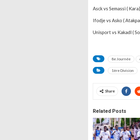
Asck vs Semassi ( Kara
Ifodje vs Asko ( Atakp
Unisport vs Kakadl ( S
8e Journée
1ère Division
Share
Related Posts