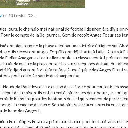
vi
on 13 janvier 2022
ques jours, le championnat national de football de première division
 Pour le compte de la 8e journée, Gomido reçoit Anges Fc sur ses ins
é ont bien terminé la phase aller par une victoire étriquée sur Gboh
hase, ils recevront Anges Fc qu’ils ont déjà battu à l’aller 2 buts à 0
 de Didier Amegan est actuellement 4e au classement à 1 point du lea
ttrait de mettre la pression sur les autres équipes du haut du tablea
dzi Kodjovi auront fort à faire face à une équipe des Anges Fc qui 
ntions pour cette 2e partie du championnat.
c, Noudoda Paul devra être au top de sa forme pour contenir les ass
 début de la saison, ils ont du mal à joindre les deux bouts, ils sont
erait le bienvenu pour les habitants du ciel qui viennent de perdre 
l’éponge la semaine dernière. Son adjoint va assurer l’intérim en attend
 le banc des Anges Fc.
do Fc et Anges Fc sera à priori une chance pour les habitants du ciel
 journée. Mais devant, Gomido Fc est sur une bonne dynamique et on 