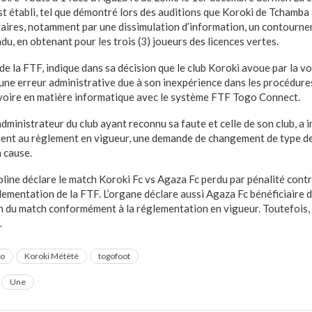
 est établi, tel que démontré lors des auditions que Koroki de Tchamb
aires, notamment par une dissimulation d’information, un contourn
ndu, en obtenant pour les trois (3) joueurs des licences vertes.
 de la FTF, indique dans sa décision que le club Koroki avoue par la v
une erreur administrative due à son inexpérience dans les procédur
 voire en matière informatique avec le système FTF Togo Connect.
administrateur du club ayant reconnu sa faute et celle de son club, a i
nt au règlement en vigueur, une demande de changement de type de 
n cause.
line déclare le match Koroki Fc vs Agaza Fc perdu par pénalité contr
ementation de la FTF. L’organe déclare aussi Agaza Fc bénéficiaire 
 du match conformément à la réglementation en vigueur. Toutefois, 
.
go
Koroki Métètè
togofoot
Une