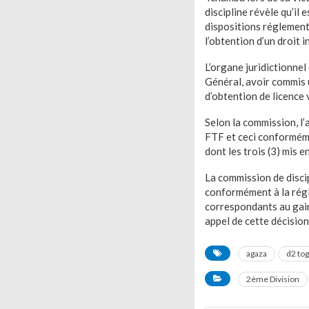
discipline révèle qu’il
dispositions réglement
l’obtention d’un droit i
L’organe juridictionnel
Général, avoir commis 
d’obtention de licence
Selon la commission, l’
FTF et ceci conforméme
dont les trois (3) mis e
La commission de discip
conformément à la régl
correspondants au gain
appel de cette décision
agaza
d2 to
2ème Division