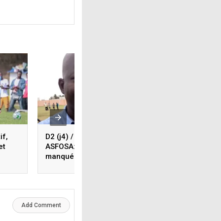
if,
D2 (j4) / JCA 1- 2
D2/J4 : L’ASFOSA
et
ASFOSA: « Nous avons
enchaîne, Arabia
manqué d’expérience »,
débloque son com
dixit Tchalim Aure
les résultats du jo
Add Comment