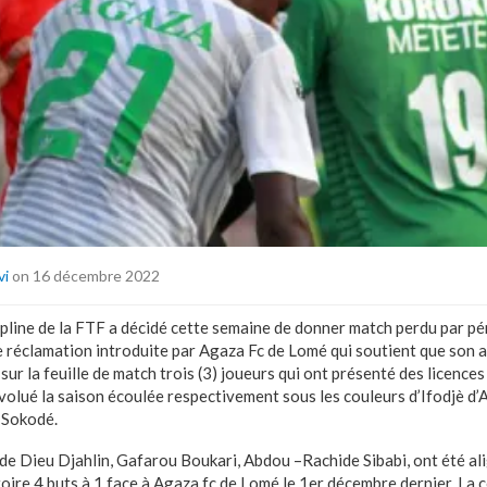
vi
on 16 décembre 2022
pline de la FTF a décidé cette semaine de donner match perdu par pé
e réclamation introduite par Agaza Fc de Lomé qui soutient que son 
sur la feuille de match trois (3) joueurs qui ont présenté des licences
évolué la saison écoulée respectivement sous les couleurs d’Ifodjè d
 Sokodé.
 de Dieu Djahlin, Gafarou Boukari, Abdou –Rachide Sibabi, ont été al
toire 4 buts à 1 face à Agaza fc de Lomé le 1er décembre dernier. La