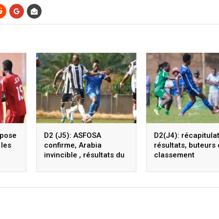
mpose
D2 (J5): ASFOSA
D2(J4): récapitulat
 les
confirme, Arabia
résultats, buteurs 
invincible , résultats du
classement
jour et classement