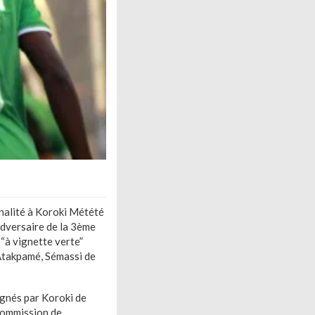
nalité à Koroki Métété
adversaire de la 3ème
 “à vignette verte”
’Atakpamé, Sémassi de
ignés par Koroki de
 commission de