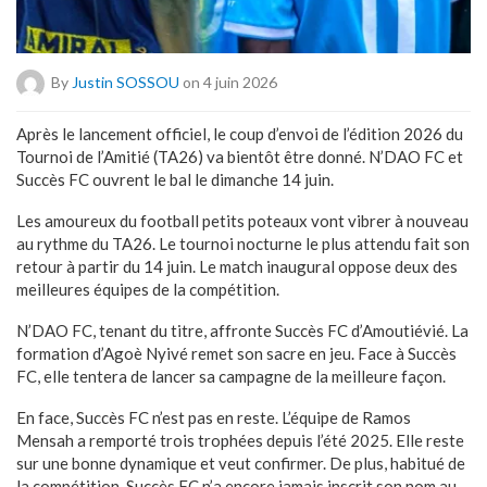
By
Justin SOSSOU
on 4 juin 2026
Après le lancement officiel, le coup d’envoi de l’édition 2026 du
Tournoi de l’Amitié (TA26) va bientôt être donné. N’DAO FC et
Succès FC ouvrent le bal le dimanche 14 juin.
Les amoureux du football petits poteaux vont vibrer à nouveau
au rythme du TA26. Le tournoi nocturne le plus attendu fait son
retour à partir du 14 juin. Le match inaugural oppose deux des
meilleures équipes de la compétition.
N’DAO FC, tenant du titre, affronte Succès FC d’Amoutiévié. La
formation d’Agoè Nyivé remet son sacre en jeu. Face à Succès
FC, elle tentera de lancer sa campagne de la meilleure façon.
En face, Succès FC n’est pas en reste. L’équipe de Ramos
Mensah a remporté trois trophées depuis l’été 2025. Elle reste
sur une bonne dynamique et veut confirmer. De plus, habitué de
la compétition, Succès FC n’a encore jamais inscrit son nom au