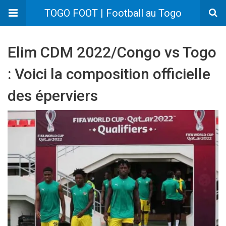
TOGO FOOT | Football au Togo
Elim CDM 2022/Congo vs Togo
: Voici la composition officielle
des éperviers