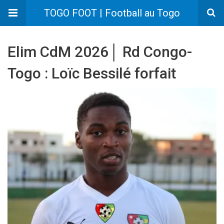
TOGO FOOT | Football au Togo
Elim CdM 2026│ Rd Congo-
Togo : Loïc Bessilé forfait