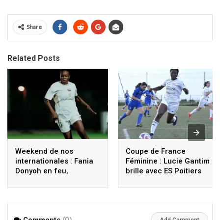
Share
Related Posts
Weekend de nos
Coupe de France
internationales : Fania
Féminine : Lucie Gantim
Donyoh en feu,
brille avec ES Poitiers
fortunes diverses en
France, revivez les
performances des
Togolaises
Comments
(0)
Add Comment