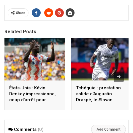
Share
Related Posts
États-Unis : Kévin
Tchéquie : prestation
Denkey impressionne,
solide d’Augustin
coup d’arrêt pour
Drakpé, le Slovan
Cincinnati FC
Liberec s’impose
d’entrée
Comments
(0)
Add Comment