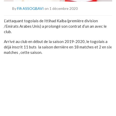
By
Fifi ASSOGBAVI
on 1 décembre 2020
L’attaquant togolais de Ittihad Kalba (première division
/Emirats Arabes Unis) a prolongé son contrat d’un an avec le
club.
Arrivé au club en début de la saison 2019-2020, le togolais a
déjà inscrit 11 buts la saison dernière en 18 matches et 2 en six
matches , cette saison.