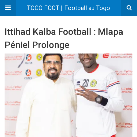
TOGO FOOT | Football au Togo
Ittihad Kalba Football : Mlapa
Péniel Prolonge