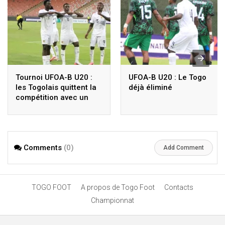
Tournoi UFOA-B U20 :
UFOA-B U20 : Le Togo
les Togolais quittent la
déjà éliminé
compétition avec un
nul, découvrez les
résultats du Togo
depuis 2022
Comments
(0)
Add Comment
TOGO FOOT
A propos de Togo Foot
Contacts
Championnat