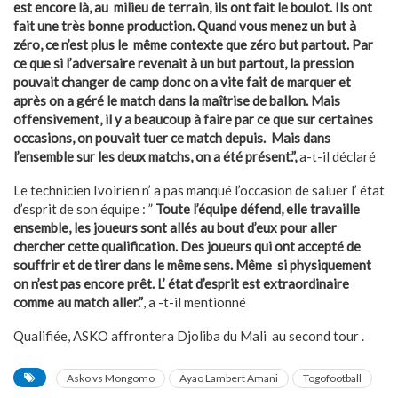
est encore là, au milieu de terrain, ils ont fait le boulot. Ils ont
fait une très bonne production. Quand vous menez un but à
zéro, ce n’est plus le même contexte que zéro but partout. Par
ce que si l’adversaire revenait à un but partout, la pression
pouvait changer de camp donc on a vite fait de marquer et
après on a géré le match dans la maîtrise de ballon. Mais
offensivement, il y a beaucoup à faire par ce que sur certaines
occasions, on pouvait tuer ce match depuis. Mais dans
l’ensemble sur les deux matchs, on a été présent.”,
a-t-il déclaré
Le technicien Ivoirien n’ a pas manqué l’occasion de saluer l’ état
d’esprit de son équipe : ”
Toute l’équipe défend, elle travaille
ensemble, les joueurs sont allés au bout d’eux pour aller
chercher cette qualification. Des joueurs qui ont accepté de
souffrir et de tirer dans le même sens. Même si physiquement
on n’est pas encore prêt. L’ état d’esprit est extraordinaire
comme au match aller.”
, a -t-il mentionné
Qualifiée, ASKO affrontera Djoliba du Mali au second tour .
Asko vs Mongomo
Ayao Lambert Amani
Togofootball