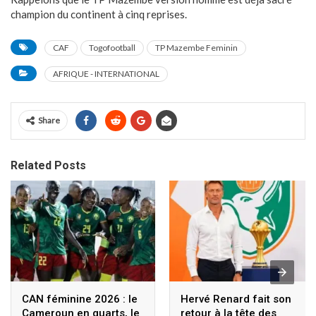
champion du continent à cinq reprises.
CAF
Togofootball
TP Mazembe Feminin
AFRIQUE - INTERNATIONAL
Share
Related Posts
CAN féminine 2026 : le
Hervé Renard fait son
Cameroun en quarts, le
retour à la tête des