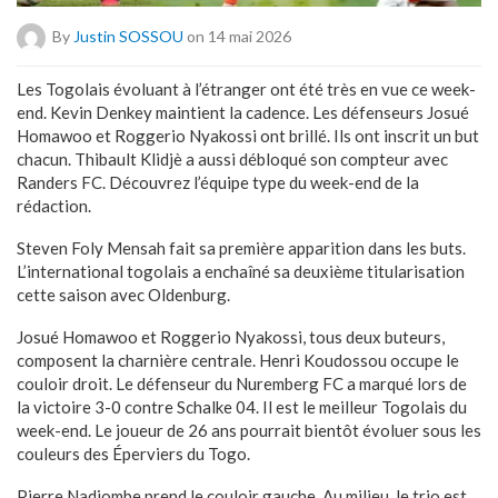
By
Justin SOSSOU
on 14 mai 2026
Les Togolais évoluant à l’étranger ont été très en vue ce week-
end. Kevin Denkey maintient la cadence. Les défenseurs Josué
Homawoo et Roggerio Nyakossi ont brillé. Ils ont inscrit un but
chacun. Thibault Klidjè a aussi débloqué son compteur avec
Randers FC. Découvrez l’équipe type du week-end de la
rédaction.
Steven Foly Mensah fait sa première apparition dans les buts.
L’international togolais a enchaîné sa deuxième titularisation
cette saison avec Oldenburg.
Josué Homawoo et Roggerio Nyakossi, tous deux buteurs,
composent la charnière centrale. Henri Koudossou occupe le
couloir droit. Le défenseur du Nuremberg FC a marqué lors de
la victoire 3-0 contre Schalke 04. Il est le meilleur Togolais du
week-end. Le joueur de 26 ans pourrait bientôt évoluer sous les
couleurs des Éperviers du Togo.
Pierre Nadjombe prend le couloir gauche. Au milieu, le trio est