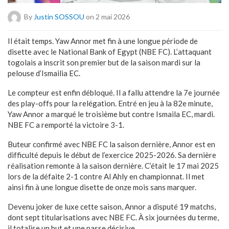
By
Justin SOSSOU
on 2 mai 2026
Il était temps. Yaw Annor met fin à une longue période de
disette avec le National Bank of Egypt (NBE FC). L’attaquant
togolais a inscrit son premier but de la saison mardi sur la
pelouse d’Ismailia EC.
Le compteur est enfin débloqué. Il a fallu attendre la 7e journée
des play-offs pour la relégation. Entré en jeu à la 82e minute,
Yaw Annor a marqué le troisième but contre Ismaila EC, mardi.
NBE FC a remporté la victoire 3-1.
Buteur confirmé avec NBE FC la saison dernière, Annor est en
difficulté depuis le début de l’exercice 2025-2026. Sa dernière
réalisation remonte à la saison dernière. C’était le 17 mai 2025
lors de la défaite 2-1 contre Al Ahly en championnat. Il met
ainsi fin à une longue disette de onze mois sans marquer.
Devenu joker de luxe cette saison, Annor a disputé 19 matchs,
dont sept titularisations avec NBE FC. À six journées du terme,
il totalise un but et une passe décisive.