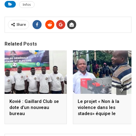
Infos
Share
Related Posts
Kovié : Gaillard Club se
Le projet « Non à la
dote d’un nouveau
violence dans les
bureau
stades» équipe le
terrain de football de
Kéta-Assoukopé