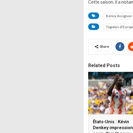
Cette saison, il a nota
Kenny Assignon
Togolais d'Europ
Share
Related Posts
États-Unis : Kévin
Denkey impression