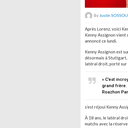
By
Justin SOSSOU
Après Lorenz, voici Ken
Kenny Assignon vient d
annoncé ce lundi.
Kenny Assignon est sur 
désormais à Stuttgart,
latéral droit, porté sur
« C’est incr
grand frère.
Roazhon Park
s’est réjoui Kenny Ass
À 18 ans, le latéral dr
matchs avec la réserve 