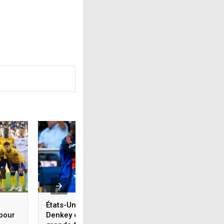
États-Unis : Kévin
Chine : le retour
 pour
Denkey confirme sa
triomphal de Jean