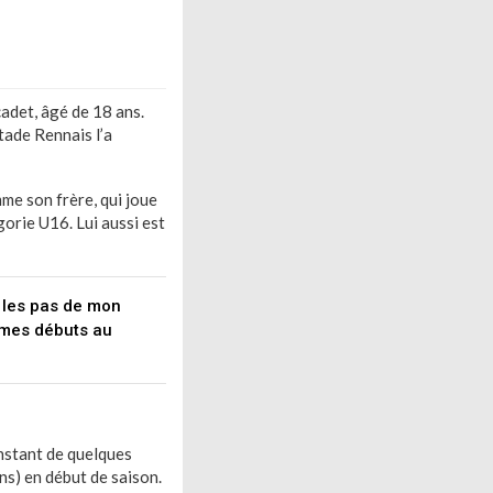
cadet, âgé de 18 ans.
tade Rennais l’a
mme son frère, qui joue
orie U16. Lui aussi est
e les pas de mon
e mes débuts au
’instant de quelques
ns) en début de saison.