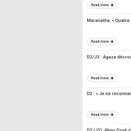
Read more
Maranatha: « Quatre an
Read more
D2/J3 : Agaza décroc
Read more
D2 : « Je ne reconna
Read more
D2 (J2): Abou Ossé s