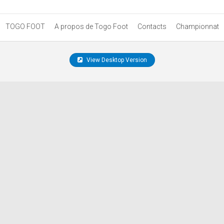
TOGO FOOT
A propos de Togo Foot
Contacts
Championnat
View Desktop Version