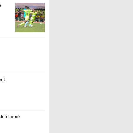
e
nt.
udi à Lomé