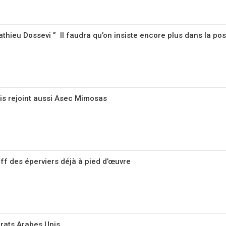
thieu Dossevi ” Il faudra qu’on insiste encore plus dans la po
ais rejoint aussi Asec Mimosas
aff des éperviers déjà à pied d’œuvre
rats Arabes Unis