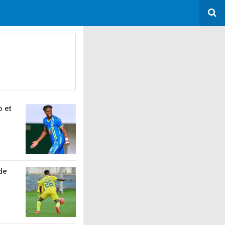
o et
de