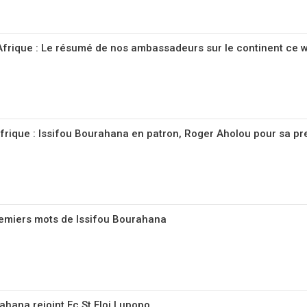
’Afrique : Le résumé de nos ambassadeurs sur le continent ce
frique : Issifou Bourahana en patron, Roger Aholou pour sa pre
premiers mots de Issifou Bourahana
rahana rejoint Fc St Eloi Lupopo