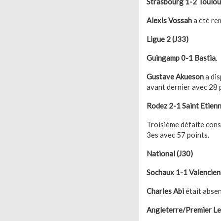
Strasbourg 1-2 Toulou
Alexis Vossah
a été rem
Ligue 2 (J33)
Guingamp 0-1 Bastia
.
Gustave Akueson
a dis
avant dernier avec 28 
Rodez 2-1 Saint Etienn
Troisième défaite cons
3es avec 57 points.
National (J30)
Sochaux 1-1 Valencien
Charles Abi
était absen
Angleterre/Premier Le