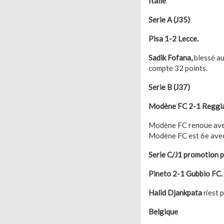
Italie
Serie A (J35)
Pisa 1-2 Lecce.
Sadik Fofana,
blessé au
compte 32 points.
Serie B (J37)
Modène FC 2-1 Reggi
Modène FC renoue avec
Modène FC est 6e avec
Serie C/J1 promotion p
Pineto 2-1 Gubbio FC.
Halid Djankpata
n’est 
Belgique