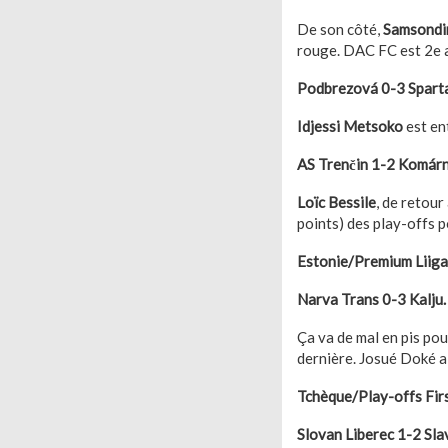
De son côté,
Samsondi
rouge. DAC FC est 2e a
Podbrezová 0-3 Sparta
Idjessi Metsoko
est en
AS Trenčin 1-2 Komárn
Loïc Bessile
, de retour
points) des play-offs p
Estonie/Premium Liiga
Narva Trans 0-3 Kalju.
Ça va de mal en pis pou
dernière. Josué Doké a 
Tchèque/Play-offs Firs
Slovan Liberec 1-2 Sla