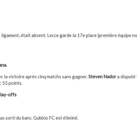
 ligament, était absent. Lecce garde la 17e place (première équipe no
ana.
 la victoire après cinq matchs sans gagner.
Steven Nador
a disputé 
 55 points.
lay-offs
pas sorti du banc. Gubbio FC est éliminé.