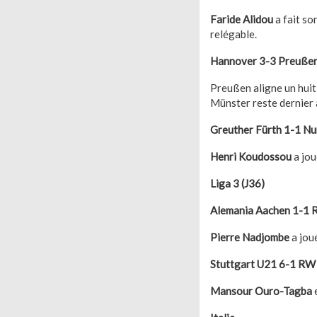
Faride Alidou
a fait so
relégable.
Hannover 3-3 Preußen
Preußen aligne un huit
Münster reste dernier 
Greuther Fürth 1-1 N
Henri Koudossou
a jou
Liga 3 (J36)
Alemania Aachen 1-1 R
Pierre Nadjombe
a jou
Stuttgart U21 6-1 RW 
Mansour Ouro-Tagba
e