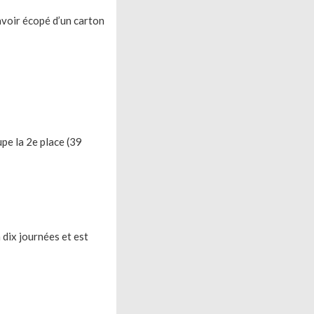
 avoir écopé d’un carton
upe la 2e place (39
 dix journées et est