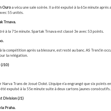
n Ouro
a vécu une sale soirée. Il a été expulsé à la 61e minute après
vec 55 unités.
k Trnava.
tré à la 71e minute. Spartak Trnava est classé 3e avec 53 points.
o.
 à la compétition après sa blessure, est resté au banc. AS Trenčin occ
our la relégation.
 (J10)
r Narva Trans de Josué Doké. L’équipe n’a engrangé que six points en
été expulsé à la 55e minute suite à deux cartons jaunes consécutifs.
t Division (J1)
via Praha.