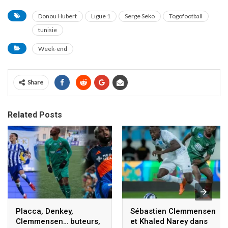
Donou Hubert
Ligue 1
Serge Seko
Togofootball
tunisie
Week-end
Share
Related Posts
Placca, Denkey,
Sébastien Clemmensen
Clemmensen… buteurs,
et Khaled Narey dans