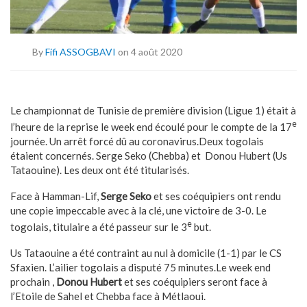
By
Fifi ASSOGBAVI
on 4 août 2020
Le championnat de Tunisie de première division (Ligue 1) était à
e
l’heure de la reprise le week end écoulé pour le compte de la 17
journée. Un arrêt forcé dû au coronavirus.Deux togolais
étaient concernés. Serge Seko (Chebba) et Donou Hubert (Us
Tataouine). Les deux ont été titularisés.
Face à Hamman-Lif,
Serge Seko
et ses coéquipiers ont rendu
une copie impeccable avec à la clé, une victoire de 3-0. Le
e
togolais, titulaire a été passeur sur le 3
but.
Us Tataouine a été contraint au nul à domicile (1-1) par le CS
Sfaxien. L’ailier togolais a disputé 75 minutes.Le week end
prochain ,
Donou Hubert
et ses coéquipiers seront face à
l’Etoile de Sahel et Chebba face à Métlaoui.