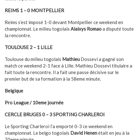
REIMS 1 – 0 MONTPELLIER
Reims s’est imposé 1-0 devant Montpellier ce weekend en
championnat. Le milieu togolais
Alaixys Romao
a disputé toute
la rencontre.
TOULOUSE 2 – 1 LILLE
Toulouse du milieu togolais
Mathieu
Dossevi a gagné son
match ce weekend 2-1 face à Lille. Mathieu Dossevi titulaire a
fait toute la rencontre. Il a fait une passe décisive sur le
premier but de sa formation à la 58eme minute.
Belgique
Pro League / 10eme journée
CERCLE BRUGES 0 – 3 SPORTING CHARLEROI
Le Sporting Charleroi l’a emporté 0-3 ce weekend en
championnat. Le belgo togolais
David Henen
était en jeu à la
70eme minute.