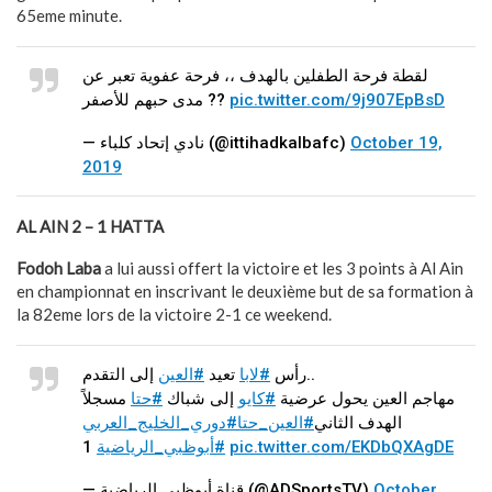
65eme minute.
لقطة فرحة الطفلين بالهدف ،، فرحة عفوية تعبر عن
مدى حبهم للأصفر ??
pic.twitter.com/9j907EpBsD
— نادي إتحاد كلباء (@ittihadkalbafc)
October 19,
2019
AL AIN 2 – 1 HATTA
Fodoh Laba
a lui aussi offert la victoire et les 3 points à Al Ain
en championnat en inscrivant le deuxième but de sa formation à
la 82eme lors de la victoire 2-1 ce weekend.
إلى التقدم..
رأس
#لابا
تعيد
#العين
مهاجم العين يحول عرضية
#كايو
إلى شباك
#حتا
مسجلاً
الهدف الثاني
#العين_حتا
#دوري_الخليج_العربي
#أبوظبي_الرياضية
1
pic.twitter.com/EKDbQXAgDE
— قناة أبوظبي الرياضية (@ADSportsTV)
October