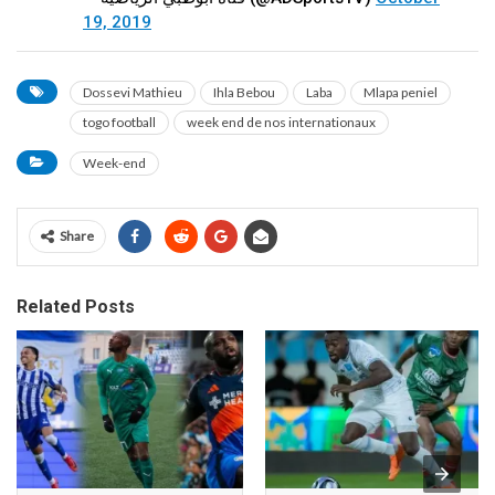
19, 2019
Dossevi Mathieu
Ihla Bebou
Laba
Mlapa peniel
togo football
week end de nos internationaux
Week-end
Share
Related Posts