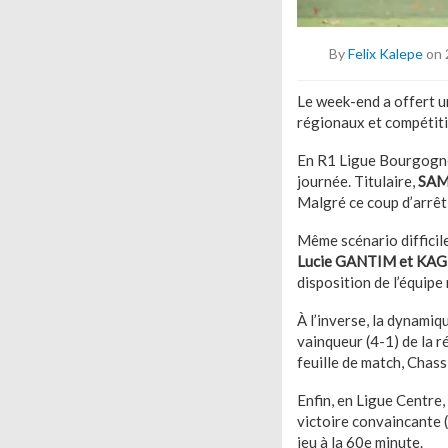
By
Felix Kalepe
on 
Le week-end a offert u
régionaux et compétit
En R1 Ligue Bourgogne, 
journée. Titulaire,
SAM
Malgré ce coup d’arrêt
Même scénario difficil
Lucie GANTIM et KA
disposition de l’équipe 
À l’inverse, la dynami
vainqueur (4-1) de la 
feuille de match, Chass
Enfin, en Ligue Centre,
victoire convaincante (
jeu à la 60e minute.