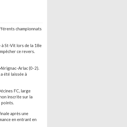
ifférents championnats
à St-Vit lors de la 18e
 empêcher ce revers.
Mérignac-Arlac (0-2).
a été laissée à
écines FC, large
 non inscrite sur la
 points.
finale après une
rmance en entrant en