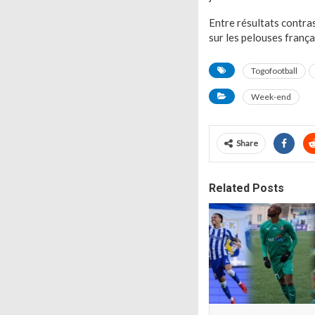
Entre résultats contras
sur les pelouses frança
Togofootball
Week-end
Share
Related Posts