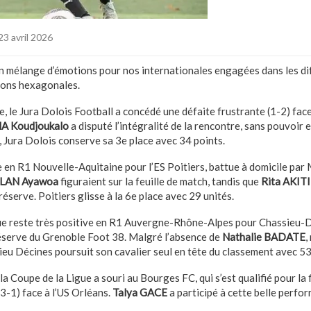
23 avril 2026
n mélange d’émotions pour nos internationales engagées dans les d
ions hexagonales.
le Jura Dolois Football a concédé une défaite frustrante (1-2) face 
A Koudjoukalo
a disputé l’intégralité de la rencontre, sans pouvoir
, Jura Dolois conserve sa 3e place avec 34 points.
e en R1 Nouvelle-Aquitaine pour l’ES Poitiers, battue à domicile par 
GLAN Ayawoa
figuraient sur la feuille de match, tandis que
Rita AKITI
réserve. Poitiers glisse à la 6e place avec 29 unités.
que reste très positive en R1 Auvergne-Rhône-Alpes pour Chassieu-D
réserve du Grenoble Foot 38. Malgré l’absence de
Nathalie BADATE
,
ieu Décines poursuit son cavalier seul en tête du classement avec 53
 la Coupe de la Ligue a souri au Bourges FC, qui s’est qualifié pour la 
3-1) face à l’US Orléans.
Talya GACE
a participé à cette belle perfo