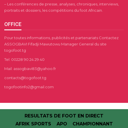
– Les conférences de presse, analyses, chroniques, interviews,
portraits et dossiers, les compétitions du foot Africain.
OFFICE
Pour toutes informations, publicités et partenariats Contactez
ASSOGBAVI Fifadji Mawutowu Manager General du site
togofoot.tg
Tel: 00228 90 24 29 40
Mail: assogbavi83@yahoo.fr
contacts@togofoot.tg
togofootinfo2@gmail.com
RESULTATS DE FOOT EN DIRECT
AFRIK SPORTS
APO
CHAMPIONNANT