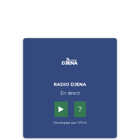
RADIO DJENA
En direct
▶️
?
Développé par OTIYA