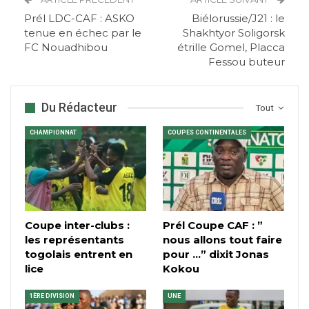
Prél LDC-CAF : ASKO
Biélorussie/J21 : le
tenue en échec par le
Shakhtyor Soligorsk
FC Nouadhibou
étrille Gomel, Placca
Fessou buteur
Du Rédacteur
Tout
CHAMPIONNAT
COUPES CONTINENTALES
Coupe inter-clubs :
Prél Coupe CAF : ”
les représentants
nous allons tout faire
togolais entrent en
pour …” dixit Jonas
lice
Kokou
1ÈRE DIVISION
UNE