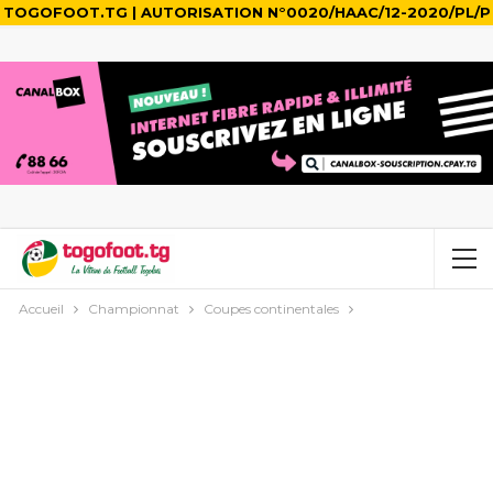
TOGOFOOT.TG | AUTORISATION N°0020/HAAC/12-2020/PL/P
Accueil
Championnat
Coupes continentales