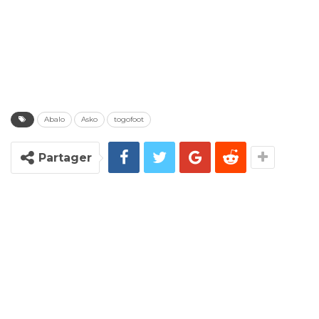
Abalo
Asko
togofoot
Partager