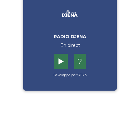
RADIO DJENA
En direct
▶️
?
Développé par OTIYA