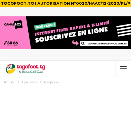
TOGOFOOT.TG | AUTORISATION N°0020/HAAC/12-2020/PL/P
Accueil
Eperviers
Page 277