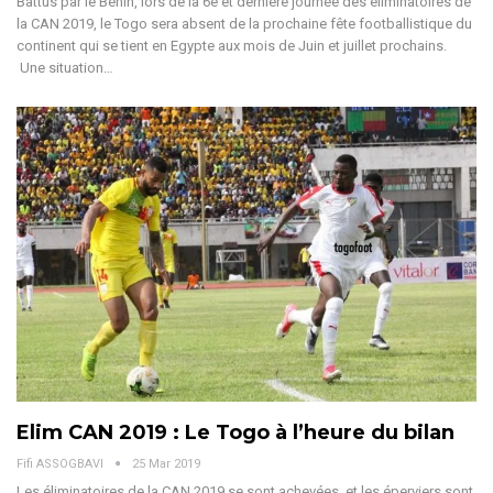
Battus par le Bénin, lors de la 6e et dernière journée des éliminatoires de
la CAN 2019, le Togo sera absent de la prochaine fête footballistique du
continent qui se tient en Egypte aux mois de Juin et juillet prochains.
Une situation…
Elim CAN 2019 : Le Togo à l’heure du bilan
Fifi ASSOGBAVI
25 Mar 2019
Les éliminatoires de la CAN 2019 se sont achevées et les éperviers sont