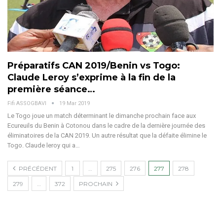
Préparatifs CAN 2019/Benin vs Togo:
Claude Leroy s’exprime à la fin de la
première séance…
Fifi ASSOGBAVI
19 Mar 2019
Le Togo joue un match déterminant le dimanche prochain face aux
Ecureuils du Benin à Cotonou dans le cadre de la dernière journée des
éliminatoires de la CAN 2019. Un autre résultat que la défaite élimine le
Togo. Claude leroy qui a…
PRÉCÉDENT
1
…
275
276
277
278
279
…
372
PROCHAIN