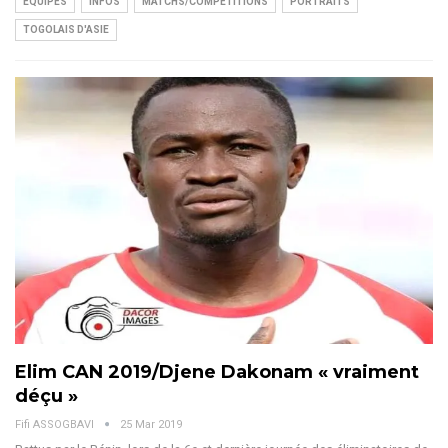
EQUIPES
INFOS
MATCHS/COMPÉTITIONS
PORTRAITS
TOGOLAIS D'ASIE
Elim CAN 2019/Djene Dakonam « vraiment
déçu »
Fifi ASSOGBAVI
25 Mar 2019