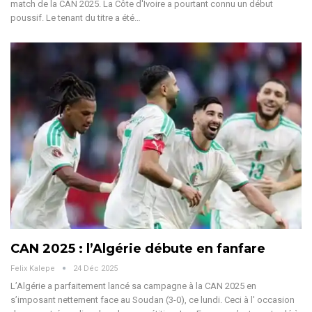
match de la CAN 2025.
La Côte d'Ivoire a pourtant connu un début
poussif. Le tenant du titre a été
…
CAN 2025 : l’Algérie débute en fanfare
Felix Kalepe
24 Déc 2025
L’Algérie a parfaitement lancé sa campagne à la CAN 2025 en
s’imposant nettement face au Soudan (3-0), ce lundi. Ceci à l' occasion