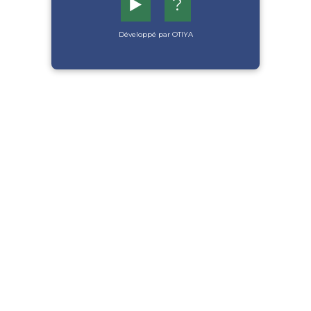
▶️
?
Développé par OTIYA