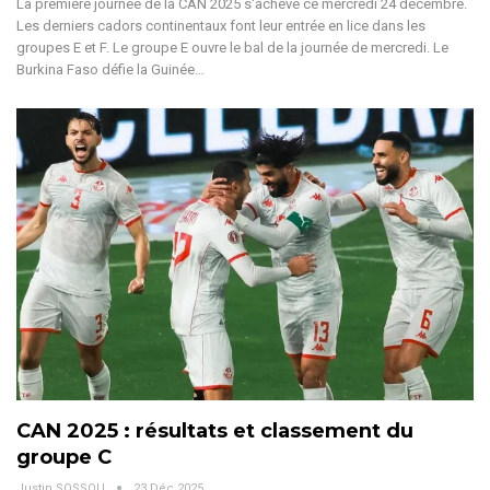
La première journée de la CAN 2025 s'achève ce mercredi 24 décembre.
Les derniers cadors continentaux font leur entrée en lice dans les
groupes E et F.
Le groupe E ouvre le bal de la journée de mercredi. Le
Burkina Faso défie la Guinée
…
CAN 2025 : résultats et classement du
groupe C
Justin SOSSOU
23 Déc 2025