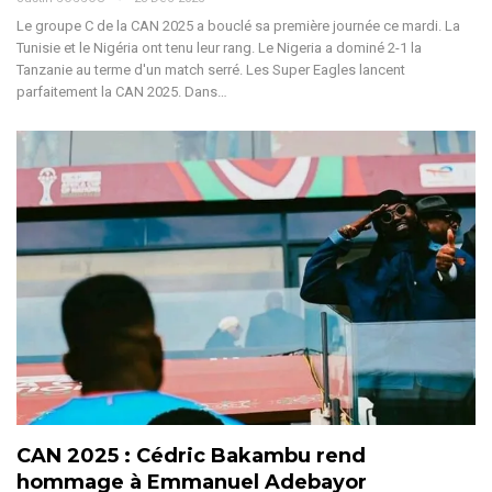
Le groupe C de la CAN 2025 a bouclé sa première journée ce mardi. La
Tunisie et le Nigéria ont tenu leur rang.
Le Nigeria a dominé 2-1 la
Tanzanie au terme d'un match serré. Les Super Eagles lancent
parfaitement la CAN 2025.
Dans
…
CAN 2025 : Cédric Bakambu rend
hommage à Emmanuel Adebayor