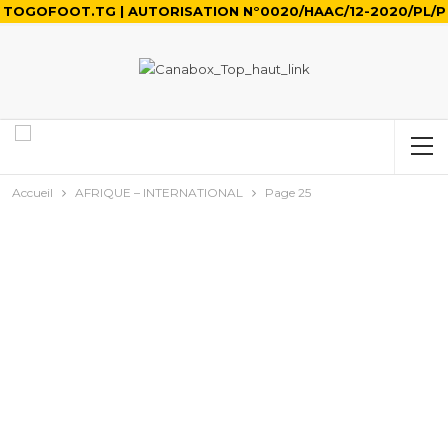
TOGOFOOT.TG | AUTORISATION N°0020/HAAC/12-2020/PL/P
Accueil
AFRIQUE – INTERNATIONAL
Page 25