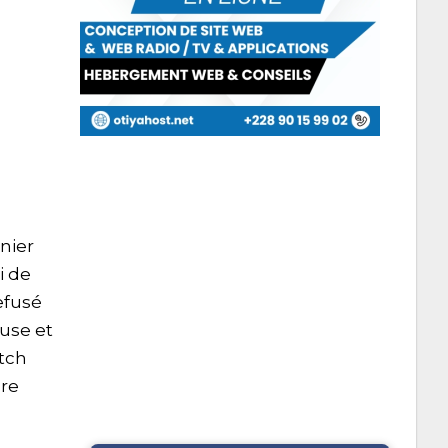
nier
i de
efusé
ouse et
atch
ure