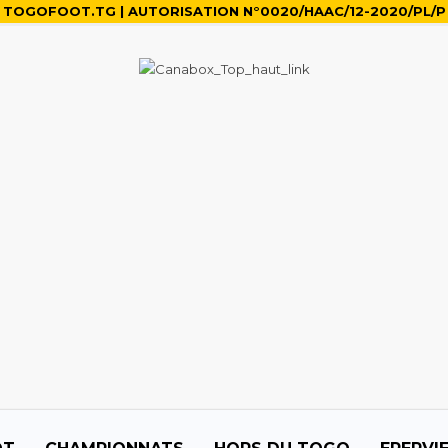
TOGOFOOT.TG | AUTORISATION N°0020/HAAC/12-2020/PL/P