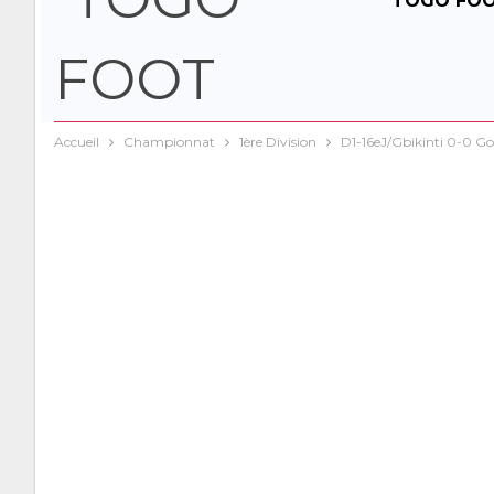
TOGO FO
Accueil
Championnat
1ère Division
D1-16eJ/Gbikinti 0-0 Gom