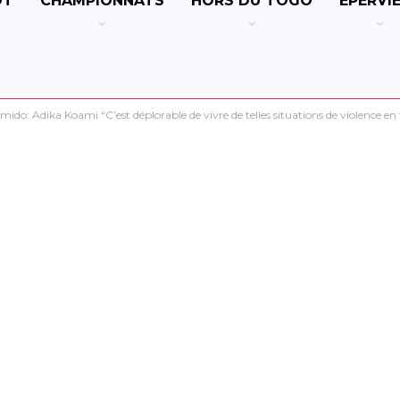
OT
CHAMPIONNATS
HORS DU TOGO
EPERVI
ido: Adika Koami “C’est déplorable de vivre de telles situations de violence en 