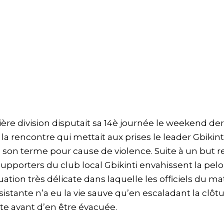
re division disputait sa 14è journée le weekend der
 la rencontre qui mettait aux prises le leader Gbikint
 son terme pour cause de violence. Suite à un but r
s supporters du club local Gbikinti envahissent la pel
ation très délicate dans laquelle les officiels du m
sistante n’a eu la vie sauve qu’en escaladant la clôt
e avant d’en être évacuée.