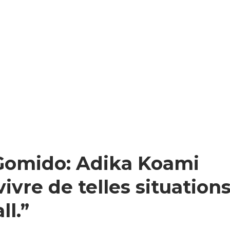
 Gomido: Adika Koami
ivre de telles situation
ll.”