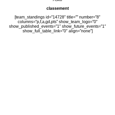
classement
[team_standings id=”14728″ title=”” number=”8″
columns=”p,f,a,gd,pts” show_team_logo=”0″
show_published_events=”1″ show_future_events=”1″
show_full_table_link=”0″ align=”none”]