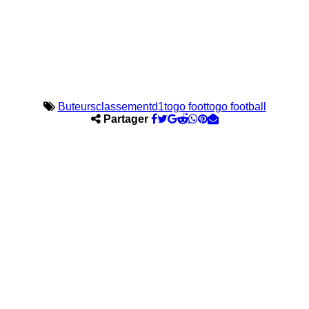
Buteurs
classement
d1
togo foot
togo football
Partager