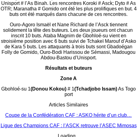
Unisport # l’As Binah. Les rencontres Koroki # Asck; Dyto # As
OTR; Maranatha # Gomido ont été les plus prolifiques en but. 4
buts ont été marqués dans chacune de ces rencontres.
Ouro-Agoro Ismaël et Nane Richard de l’Asck tiennent
solidement la tête des buteurs. Les deux joueurs ont chacun
inscrit 10 buts. Ataba Magnim de Gbohloé-su vient en
stroisième position avec 6 buts suivi de Tchakeï Marouf d’Asko
de Kara 5 buts. Les attaquants à trois buts sont Gbadoégan
Folly de Gomido, Ouro-Bodi Harissou de Sémassi, Madougou
Abdou-Bastou d’Unisport.
Résultats et buteurs
Zone A
Gbohloé-su 1
(Donou Kokou)
# 1
(Tchadjobo Issam)
As Togo
port
Articles Similaires
Coupe de la Confédération CAF : ASKO hérite d’un club…
Ligue des Champions CAF : l’ASCK retrouve l’ASEC Mimosas
Loading...