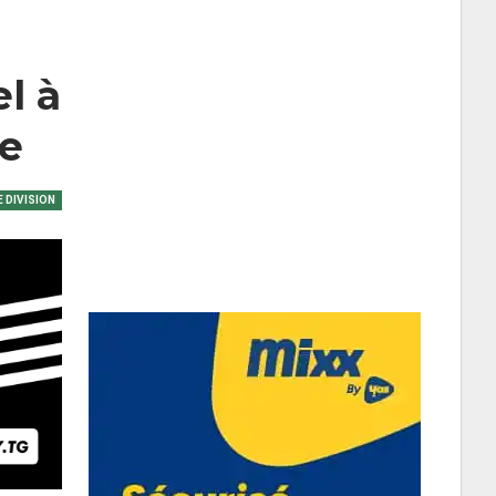
el à
me
E DIVISION