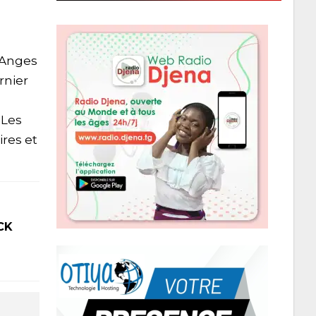
, Anges
rnier
 Les
res et
CK