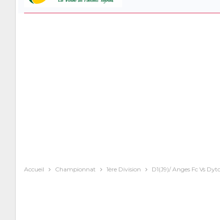
Accueil
Championnat
1ère Division
D1(J9)/ Anges Fc Vs Dyto