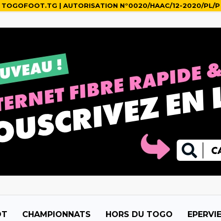
TOGOFOOT.TG | AUTORISATION N°0020/HAAC/12-2020/PL/P
OT
CHAMPIONNATS
HORS DU TOGO
EPERVI