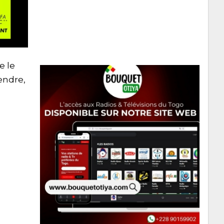
e le
endre,