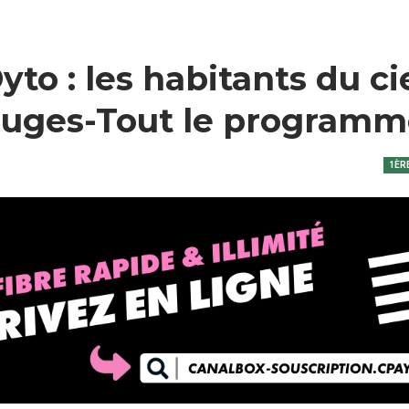
to : les habitants du ci
rouges-Tout le program
1ÈR