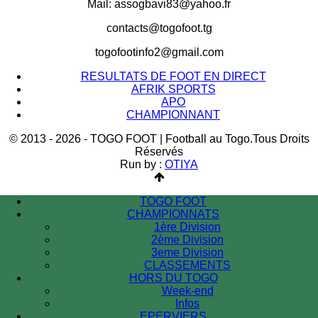
Mail: assogbavi83@yahoo.fr
contacts@togofoot.tg
togofootinfo2@gmail.com
RESULTATS DE FOOT EN DIRECT
AFRIK SPORTS
APO
CHAMPIONNANT
© 2013 - 2026 - TOGO FOOT | Football au Togo.Tous Droits
Réservés
Run by :
OTIYA
TOGO FOOT
CHAMPIONNATS
1ère Division
2ème Division
3eme Division
CLASSEMENTS
HORS DU TOGO
Week-end
Infos
EPERVIERS