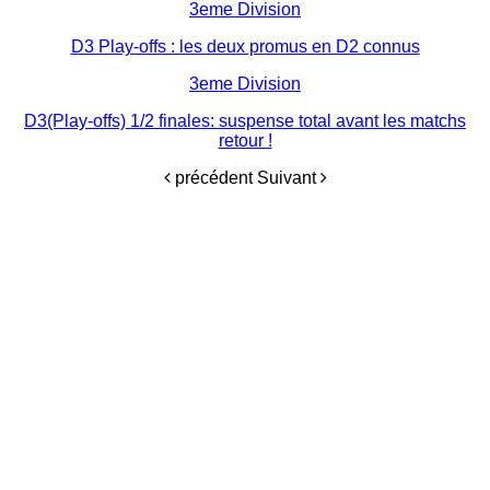
3eme Division
D3 Play-offs : les deux promus en D2 connus
3eme Division
D3(Play-offs) 1/2 finales: suspense total avant les matchs
retour !
précédent
Suivant