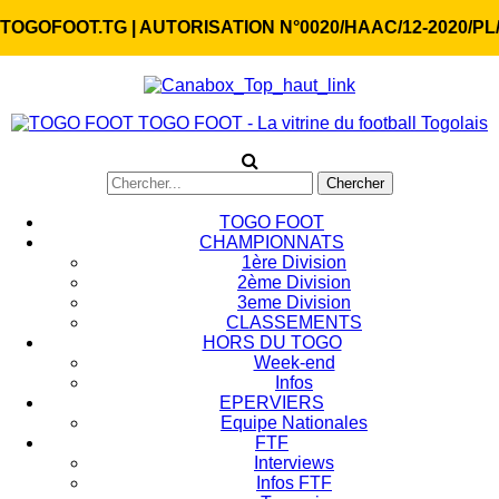
TOGOFOOT.TG | AUTORISATION N°0020/HAAC/12-2020/PL
TOGO FOOT - La vitrine du football Togolais
TOGO FOOT
CHAMPIONNATS
1ère Division
2ème Division
3eme Division
CLASSEMENTS
HORS DU TOGO
Week-end
Infos
EPERVIERS
Equipe Nationales
FTF
Interviews
Infos FTF