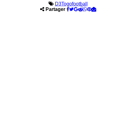
D3
Togofootball
Partager