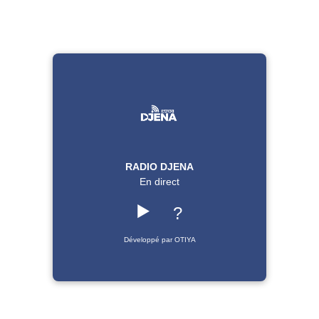
RADIO DJENA
En direct
▶️
?
Développé par OTIYA