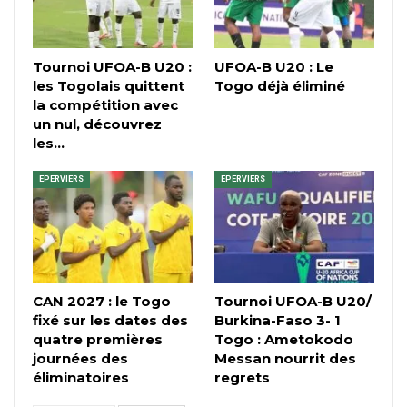
Tournoi UFOA-B U20 :
UFOA-B U20 : Le
les Togolais quittent
Togo déjà éliminé
la compétition avec
un nul, découvrez
les…
EPERVIERS
EPERVIERS
CAN 2027 : le Togo
Tournoi UFOA-B U20/
fixé sur les dates des
Burkina-Faso 3- 1
quatre premières
Togo : Ametokodo
journées des
Messan nourrit des
éliminatoires
regrets