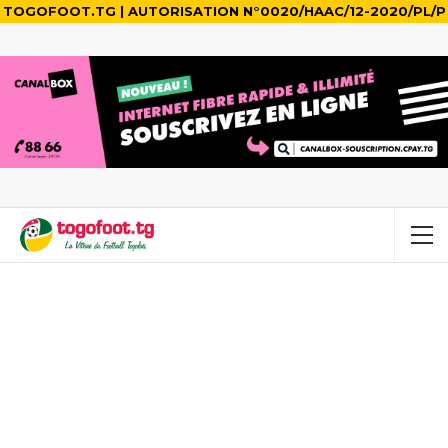
TOGOFOOT.TG | AUTORISATION N°0020/HAAC/12-2020/PL/P