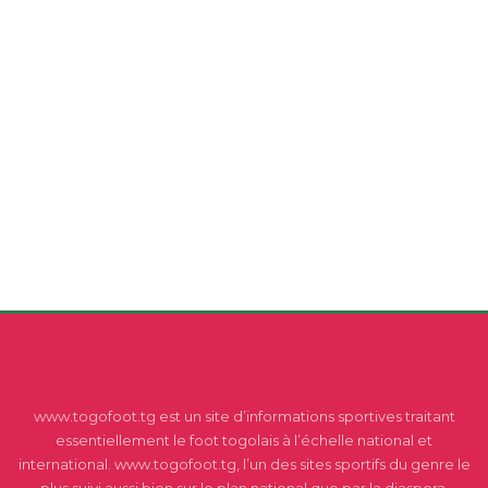
www.togofoot.tg est un site d’informations sportives traitant
essentiellement le foot togolais à l’échelle national et
international. www.togofoot.tg, l’un des sites sportifs du genre le
plus suivi aussi bien sur le plan national que par la diaspora.