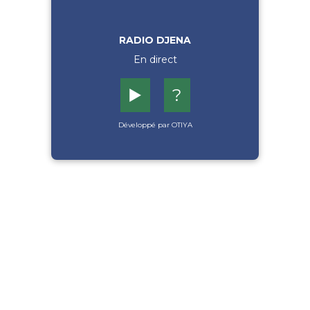
RADIO DJENA
En direct
▶️
?
Développé par OTIYA