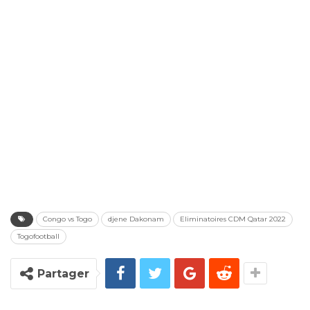
Congo vs Togo
djene Dakonam
Eliminatoires CDM Qatar 2022
Togofootball
Partager