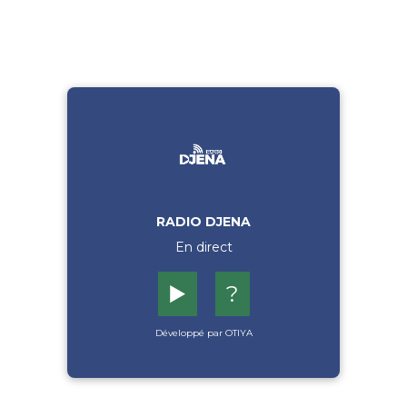
RADIO DJENA
En direct
▶️
?
Développé par OTIYA