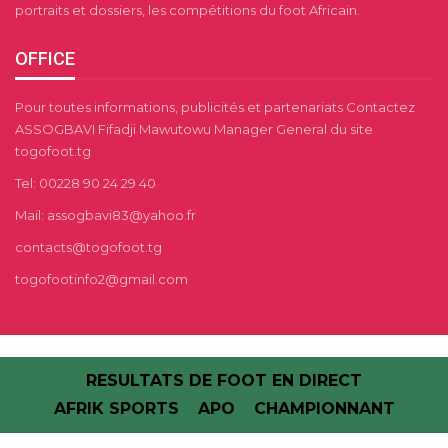
portraits et dossiers, les compétitions du foot Africain.
OFFICE
Pour toutes informations, publicités et partenariats Contactez
ASSOGBAVI Fifadji Mawutowu Manager General du site
togofoot.tg
Tel: 00228 90 24 29 40
Mail: assogbavi83@yahoo.fr
contacts@togofoot.tg
togofootinfo2@gmail.com
RESULTATS DE FOOT EN DIRECT
AFRIK SPORTS
APO
CHAMPIONNANT