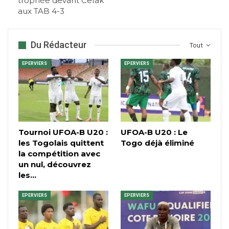
trophée devant Cefak
aux TAB 4-3
Du Rédacteur
Tout
EPERVIERS
EPERVIERS
Tournoi UFOA-B U20 :
UFOA-B U20 : Le
les Togolais quittent
Togo déjà éliminé
la compétition avec
un nul, découvrez
les…
EPERVIERS
EPERVIERS