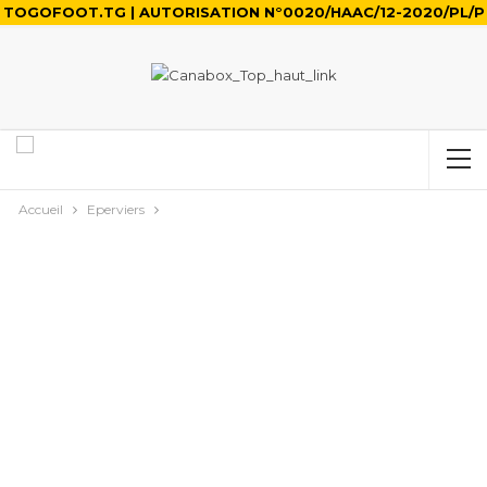
TOGOFOOT.TG | AUTORISATION N°0020/HAAC/12-2020/PL/P
Accueil
Eperviers