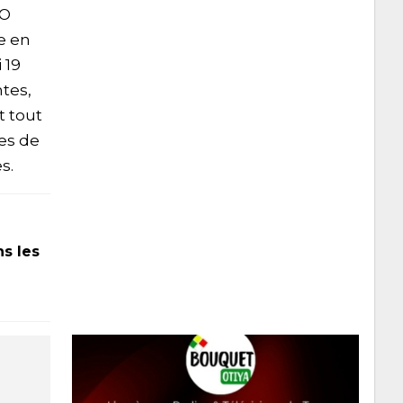
JO
e en
 19
ntes,
t tout
es de
s.
ns les