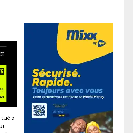
itué à
ut