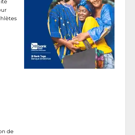
ité
eur
thlètes
ion de