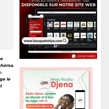
ce
schéma.
 a
ge le
t