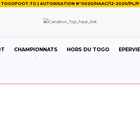
TOGOFOOT.TG | AUTORISATION N°0020/HAAC/12-2020/PL/P
OT
CHAMPIONNATS
HORS DU TOGO
EPERVI
 INTER
NOUS JOINDRE
APO