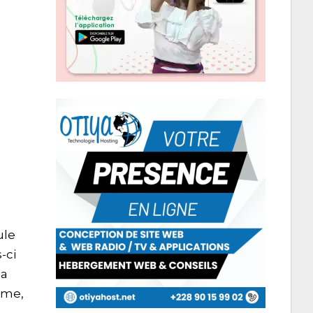
ule
-ci
la
isme,