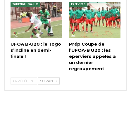
TOURNOI UFOA U20
EPERVIERS
UFOA B-U20 : le Togo
Prép Coupe de
s’incline en demi-
l’UFOA-B U20 : les
finale !
éperviers appelés à
un dernier
regroupement
PRÉCÉDENT
SUIVANT