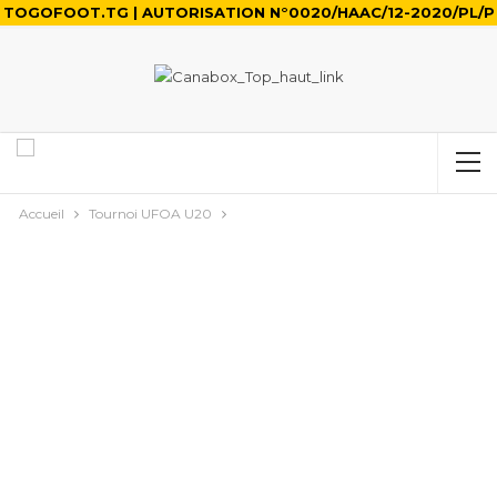
TOGOFOOT.TG | AUTORISATION N°0020/HAAC/12-2020/PL/P
Accueil
Tournoi UFOA U20