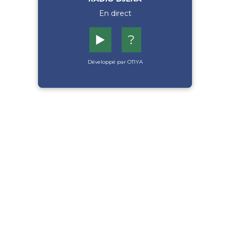
En direct
▶️
?
Développé par OTIYA