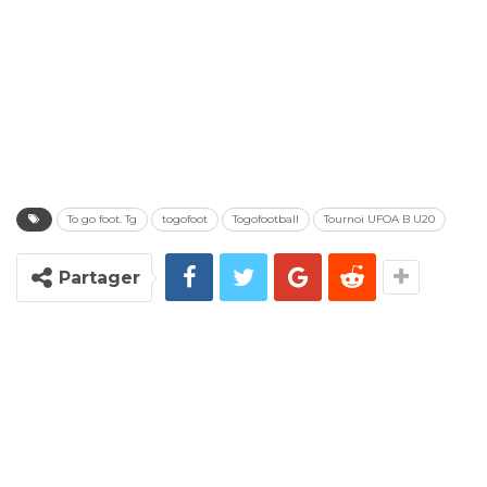
To go foot. Tg
togofoot
Togofootball
Tournoi UFOA B U20
Partager