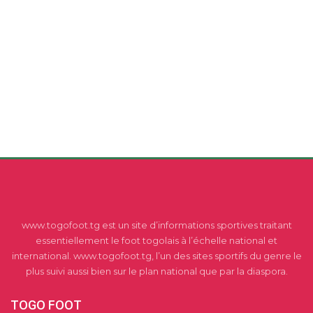
www.togofoot.tg est un site d’informations sportives traitant
essentiellement le foot togolais à l’échelle national et
international. www.togofoot.tg, l’un des sites sportifs du genre le
plus suivi aussi bien sur le plan national que par la diaspora.
TOGO FOOT