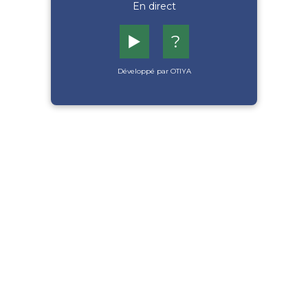
En direct
▶️
?
Développé par OTIYA