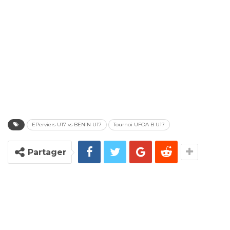
EPerviers U17 vs BENIN U17
Tournoi UFOA B U17
Partager