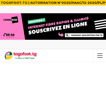
TOGOFOOT.TG | AUTORISATION N°0020/HAAC/12-2020/PL/P