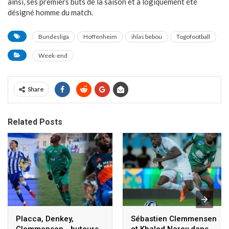
ainsi, ses premiers buts de la saison et a logiquement été
désigné homme du match.
Bundesliga
Hoffenheim
ihlas bebou
Togofootball
Week-end
Share
Related Posts
Placca, Denkey,
Sébastien Clemmensen