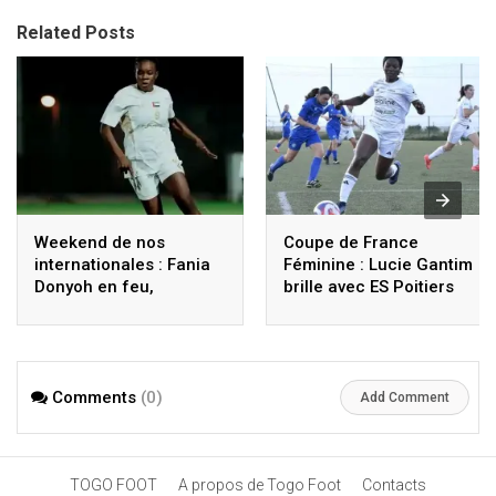
Related Posts
Weekend de nos
Coupe de France
internationales : Fania
Féminine : Lucie Gantim
Donyoh en feu,
brille avec ES Poitiers
fortunes diverses en
France, revivez les
performances des
Togolaises
Comments
(0)
Add Comment
TOGO FOOT
A propos de Togo Foot
Contacts