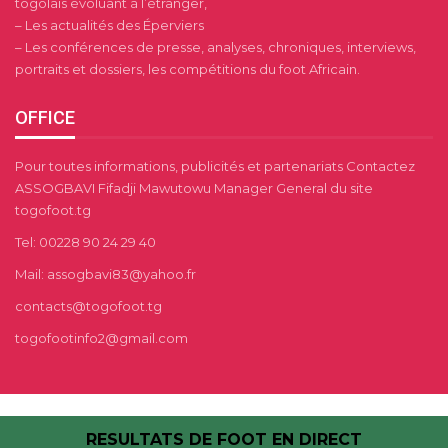
togolais évoluant à l’étranger,
– Les actualités des Éperviers
– Les conférences de presse, analyses, chroniques, interviews,
portraits et dossiers, les compétitions du foot Africain.
OFFICE
Pour toutes informations, publicités et partenariats Contactez
ASSOGBAVI Fifadji Mawutowu Manager General du site
togofoot.tg
Tel: 00228 90 24 29 40
Mail: assogbavi83@yahoo.fr
contacts@togofoot.tg
togofootinfo2@gmail.com
RESULTATS DE FOOT EN DIRECT