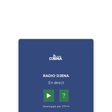
RADIO DJENA
En direct
▶️
?
Développé par OTIYA