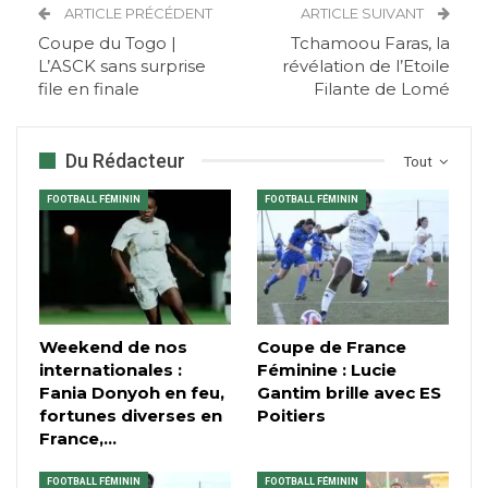
ARTICLE PRÉCÉDENT
ARTICLE SUIVANT
Coupe du Togo |
Tchamoou Faras, la
L’ASCK sans surprise
révélation de l’Etoile
file en finale
Filante de Lomé
Du Rédacteur
Tout
FOOTBALL FÉMININ
FOOTBALL FÉMININ
Weekend de nos
Coupe de France
internationales :
Féminine : Lucie
Fania Donyoh en feu,
Gantim brille avec ES
fortunes diverses en
Poitiers
France,…
FOOTBALL FÉMININ
FOOTBALL FÉMININ