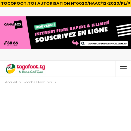
TOGOFOOT.TG | AUTORISATION N°0020/HAAC/12-2020/PL/P
Accueil
Football Féminin