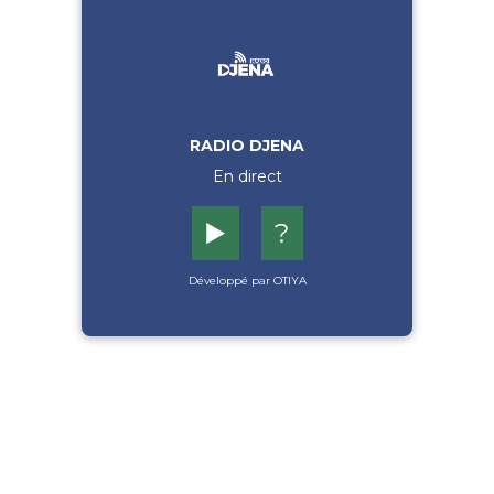
RADIO DJENA
En direct
▶️
?
Développé par OTIYA