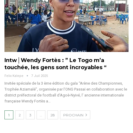
Intw│Wendy Fortès : ” Le Togo m’a
touchée, les gens sont incroyables “
Felix Kalepe
7 Juil 2025
Invitée spéciale de la 3 ème édition du gala “Arène des Championnes,
Trophée Aziamalé”, organisée par l’ONG Passaï en collaboration avec le
district préfectoral de football d’Agoè-Nyivé, l’ ancienne internationale
française Wendy Fortès a
…
1
2
3
…
28
PROCHAIN