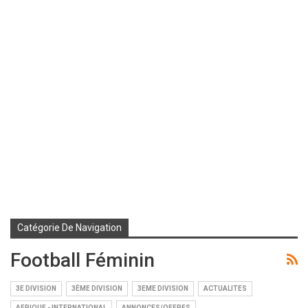
Catégorie De Navigation
Football Féminin
3E DIVISION
3ÈME DIVISION
3EME DIVISION
ACTUALITES
AFRIQUE - INTERNATIONAL
ANNONCES/OFFRES