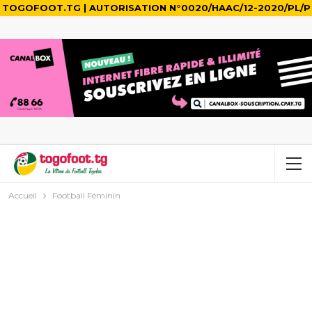
TOGOFOOT.TG | AUTORISATION N°0020/HAAC/12-2020/PL/P
Accueil
Football Féminin