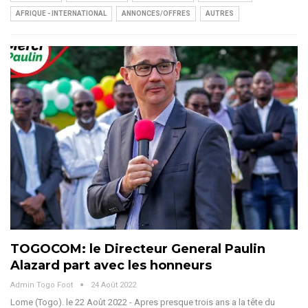
AFRIQUE - INTERNATIONAL
ANNONCES/OFFRES
AUTRES
TOGOCOM: le Directeur General Paulin
Alazard part avec les honneurs
Admin Togo Foot
24 Août 2022
Lome (Togo). le 22 Août 2022 - Apres presque trois ans a la tête du