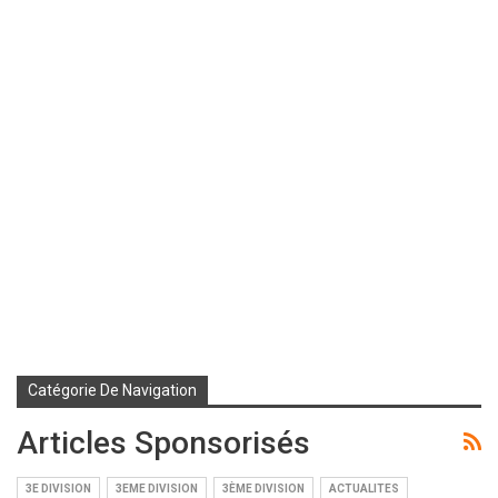
Catégorie De Navigation
Articles Sponsorisés
3E DIVISION
3EME DIVISION
3ÈME DIVISION
ACTUALITES