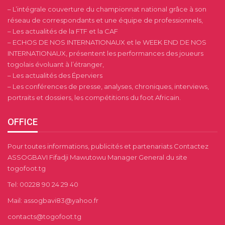
– L’intégrale couverture du championnat national grâce à son
réseau de correspondants et une équipe de professionnels,
– Les actualités de la FTF et la CAF
– ECHOS DE NOS INTERNATIONAUX et le WEEK END DE NOS
INTERNATIONAUX, présentent les performances des joueurs
togolais évoluant à l’étranger,
– Les actualités des Éperviers
– Les conférences de presse, analyses, chroniques, interviews,
portraits et dossiers, les compétitions du foot Africain.
OFFICE
Pour toutes informations, publicités et partenariats Contactez
ASSOGBAVI Fifadji Mawutowu Manager General du site
togofoot.tg
Tel: 00228 90 24 29 40
Mail: assogbavi83@yahoo.fr
contacts@togofoot.tg