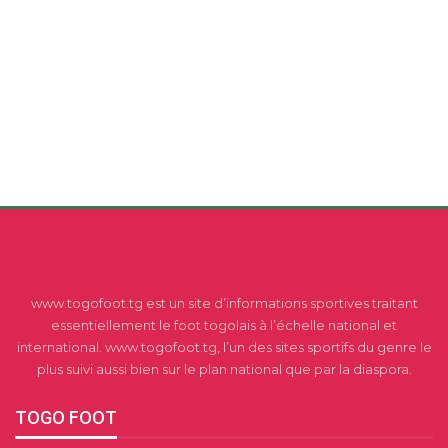
www.togofoot.tg est un site d’informations sportives traitant
essentiellement le foot togolais à l’échelle national et
international. www.togofoot.tg, l’un des sites sportifs du genre le
plus suivi aussi bien sur le plan national que par la diaspora.
TOGO FOOT