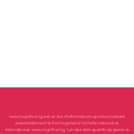
www.togofoot.tg est un site d’informations sportives traitant
essentiellement le foot togolais à l’échelle national et
international. www.togofoot.tg, l’un des sites sportifs du genre le