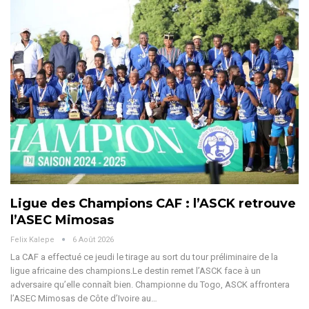
Ligue des Champions CAF : l’ASCK retrouve
l’ASEC Mimosas
Felix Kalepe
6 Août 2026
La CAF a effectué ce jeudi le tirage au sort du tour préliminaire de la
ligue africaine des champions.Le destin remet l’ASCK face à un
adversaire qu’elle connaît bien. Championne du Togo, ASCK affrontera
l’ASEC Mimosas de Côte d’Ivoire au
…