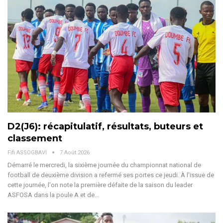
D2(J6): récapitulatif, résultats, buteurs et
classement
Fifi ASSOGBAVI
7 Août 2026
Démarré le mercredi, la sixième journée du championnat national de
football de deuxième division a refermé ses portes ce jeudi. À l'issue de
cette journée, l'on note la première défaite de la saison du leader
ASFOSA dans la poule A et de
…