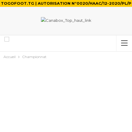
TOGOFOOT.TG | AUTORISATION N°0020/HAAC/12-2020/PL/P
Accueil
Championnat