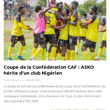
Coupe de la Confédération CAF : ASKO
hérite d’un club Nigérien
Felix Kalepe
6 Août 2026
Le tirage au sort du tour préliminaire de la Coupe de la Confédération de
la CAF, effectué ce jeudi, a fixé le parcours d'ASKO de Kara dans cette
campagne continentale.
Vice-champion du Togo, le club de la Kozah
sera opposé à l'AS ZAM
…