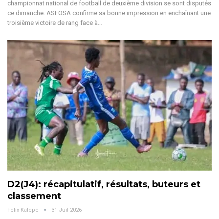
championnat national de football de deuxième division se sont disputés
ce dimanche.
ASFOSA confirme sa bonne impression en enchaînant une
troisième victoire de rang face à
…
D2(J4): récapitulatif, résultats, buteurs et
classement
Felix Kalepe
31 Juil 2026