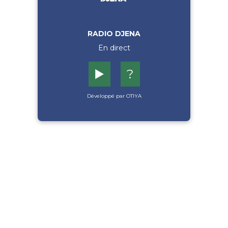
RADIO DJENA
En direct
▶️
?
Développé par OTIYA