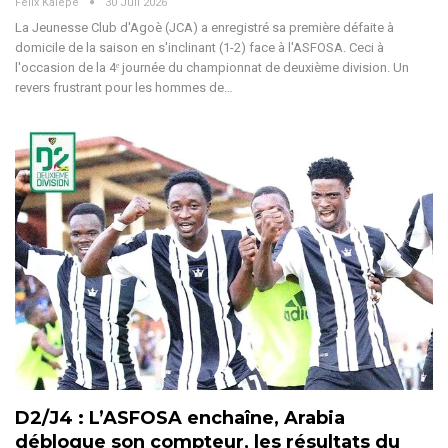
Felix Kalepe
30 Juil 2026
La Jeunesse Club d'Agoè (JCA) a enregistré sa première défaite à
domicile de la saison en s'inclinant (1-2) face à l'ASFOSA. Ceci à
l'occasion de la 4ᵉ journée du championnat de deuxième division. Un
revers frustrant pour les hommes de
…
D2/J4 : L’ASFOSA enchaîne, Arabia
débloque son compteur, les résultats du