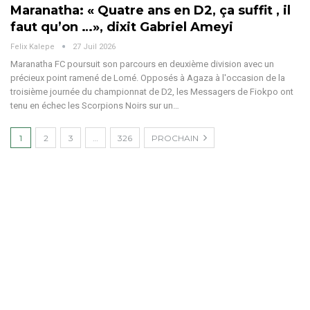
Maranatha: « Quatre ans en D2, ça suffit , il
faut qu’on …», dixit Gabriel Ameyi
Felix Kalepe
27 Juil 2026
Maranatha FC poursuit son parcours en deuxième division avec un
précieux point ramené de Lomé. Opposés à Agaza à l'occasion de la
troisième journée du championnat de D2, les Messagers de Fiokpo ont
tenu en échec les Scorpions Noirs sur un
…
1
2
3
…
326
PROCHAIN