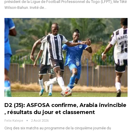
président de la Ligue de Football Professionnel du Togo (LFPT), Me Tété
Wilson-Bahun.
Invité de
…
D2 (J5): ASFOSA confirme, Arabia invincible
, résultats du jour et classement
Felix Kalepe
2 Août 2026
Cinq des six matchs au programme de la cinquième journée du