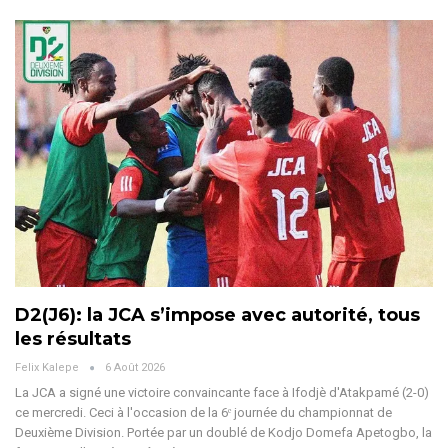
D2(J6): la JCA s’impose avec autorité, tous
les résultats
Felix Kalepe
6 Août 2026
La JCA a signé une victoire convaincante face à Ifodjè d'Atakpamé (2-0)
ce mercredi. Ceci à l'occasion de la 6ᵉ journée du championnat de
Deuxième Division. Portée par un doublé de Kodjo Domefa Apetogbo, la